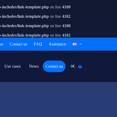
includes/link-template.php
on line
4180
includes/link-template.php
on line
4182
includes/link-template.php
on line
4180
includes/link-template.php
on line
4182
us
Contact us
FAQ
Assistance
Use cases
News
Contact us
0
€
Shopping
cart