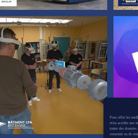
Pour offrir les mei
et/ou accéder aux i
traiter des données
consentir ou de reti