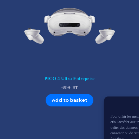
PICO 4 Ultra Entreprise
699
€
HT
Add to basket
Pour offrir les mei
et/ou accéder aux i
traiter des données
consentir ou de reti
fonctions.