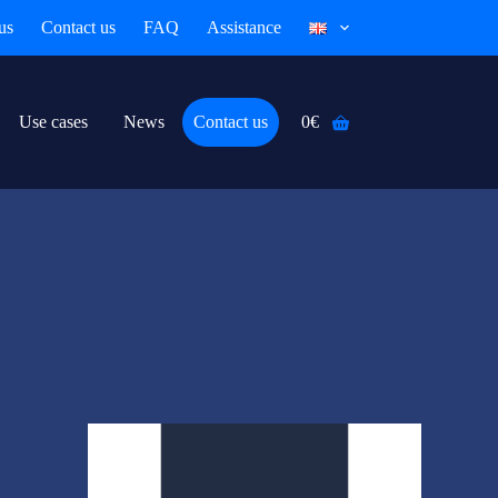
us
Contact us
FAQ
Assistance
Use cases
News
Contact us
0
€
Shopping
cart