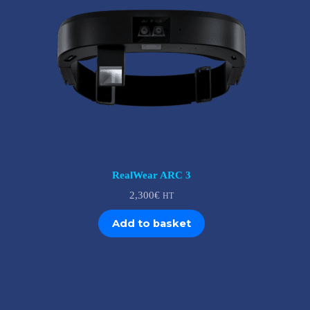
RealWear ARC 3
2,300
€
HT
Add to basket