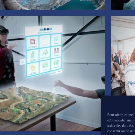
Pour offrir les mei
et/ou accéder aux i
traiter des données
consentir ou de reti