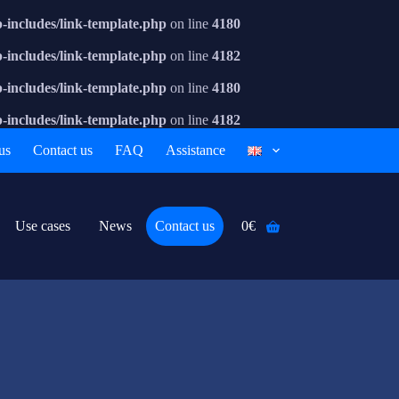
includes/link-template.php
on line
4180
includes/link-template.php
on line
4182
includes/link-template.php
on line
4180
includes/link-template.php
on line
4182
us
Contact us
FAQ
Assistance
Use cases
News
Contact us
0
€
Shopping
cart