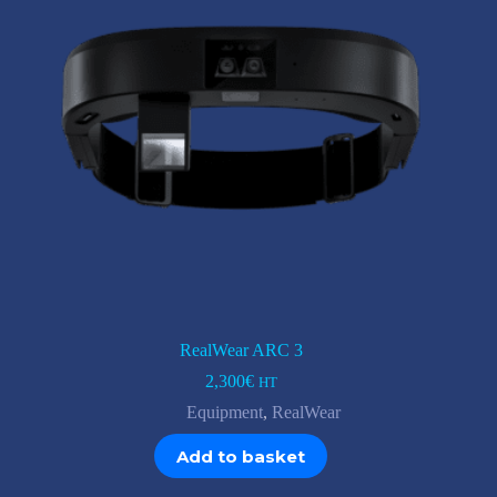
RealWear ARC 3
2,300
€
HT
Equipment
,
RealWear
Add to basket