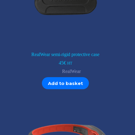
RealWear semi-rigid protective case
45
€
HT
RealWear
Add to basket