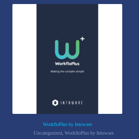
WorkfloPlus by Intoware
Uncategorized
,
WorkfloPlus by Intoware