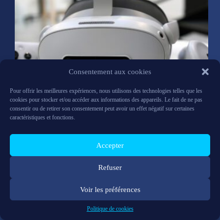
Consentement aux cookies
Pour offrir les meilleures expériences, nous utilisons des technologies telles que les
cookies pour stocker et/ou accéder aux informations des appareils. Le fait de ne pas
consentir ou de retirer son consentement peut avoir un effet négatif sur certaines
caractéristiques et fonctions.
Lire la suite
Harbor
Accepter
continue
son
développement
Refuser
!
A
Voir les préférences
présent
Contactez-nous
FAQ
Politique de cookies
disponible
Mentions légales
RGPD
Support
Politique de cookies
sur
Synergiz © 2026