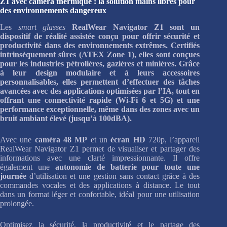
Z1 avec caméra thermique : la solution mains libres pour
des environnements dangereux
Les
smart glasses
RealWear Navigator Z1 sont un
dispositif de réalité assistée conçu pour offrir sécurité et
productivité dans des environnements extrêmes. Certifiés
intrinsèquement sûres (
ATEX Zone 1
), elles sont conçues
pour les industries pétrolières, gazières et minières. Grâce
à leur design modulaire et à leurs accessoires
personnalisables, elles permettent d’effectuer des tâches
avancées avec des applications optimisées par l’IA, tout en
offrant une connectivité rapide (Wi-Fi 6 et 5G) et une
performance exceptionnelle, même dans des zones avec un
bruit ambiant élevé (jusqu’à 100dBA).
Avec une
caméra 48 MP
et un
écran HD
720p, l’appareil
RealWear Navigator Z1 permet de visualiser et partager des
informations avec une clarté impressionnante. Il offre
également une
autonomie de batterie pour toute une
journée
d’utilisation et une gestion sans contact grâce à des
commandes vocales et des applications à distance. Le tout
dans un format léger et confortable, idéal pour une utilisation
prolongée.
Optimisez la sécurité, la productivité et le partage des