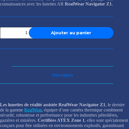
connaissances avec les lunettes AR
RealWear Navigator Z1
.
quantité
Ajouter au panier
de
RealWear
Navigator
Z1
Description
Les lunettes de réalité assistée RealWear Navigator Z1
, le dernier
de la gamme
RealWear
, équiper d’une caméra thermique combinent
sécurité, robustesse et performance pour les industries pétrolières,
gazières et minières.
Certifiées ATEX Zone 1
, elles sont spécialement
conçues pour être utilisées en environnements explosifs, garantissant