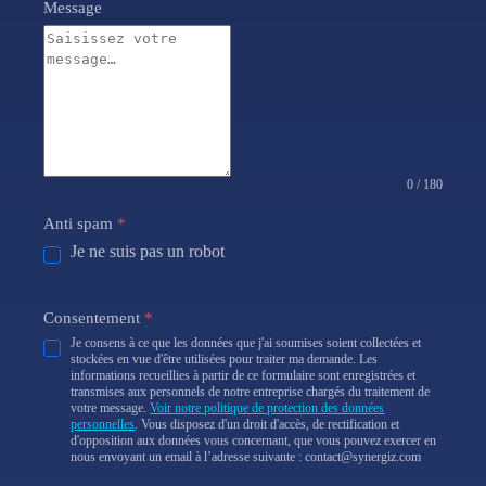
Message
0 / 180
Anti spam
*
Je ne suis pas un robot
Consentement
*
Je consens à ce que les données que j'ai soumises soient collectées et
stockées en vue d'être utilisées pour traiter ma demande. Les
informations recueillies à partir de ce formulaire sont enregistrées et
transmises aux personnels de notre entreprise chargés du traitement de
votre message.
Voir notre politique de protection des données
personnelles
. Vous disposez d'un droit d'accès, de rectification et
d'opposition aux données vous concernant, que vous pouvez exercer en
nous envoyant un email à l’adresse suivante : contact@synergiz.com