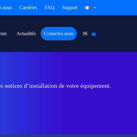
z-nous
Carrières
FAQ
Support
ents
Actualités
Contactez-nous
0
€
Panier
d’achat
es notices d’installation de votre équipement.