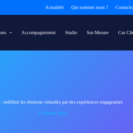
Actualités
Qui sommes nous ?
Contacte
ions
Accompagnement
Studio
Sur-Mesure
Cas Cli
: redéfinir les réunions virtuelles par des expériences engageantes
27 février 2024