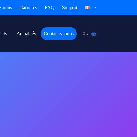
z-nous
Carrières
FAQ
Support
ents
Actualités
Contactez-nous
0
€
Panier
d’achat