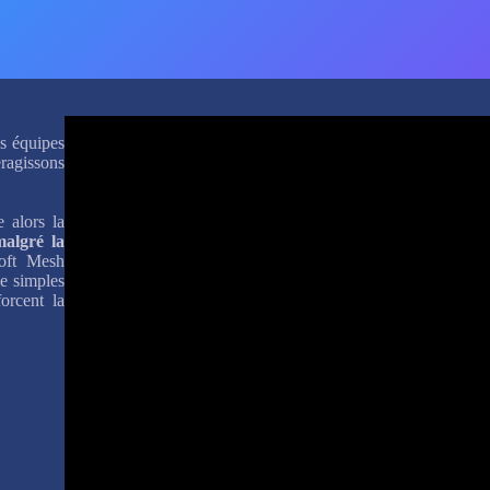
s équipes
eragissons
 alors la
malgré la
oft Mesh
de simples
forcent la