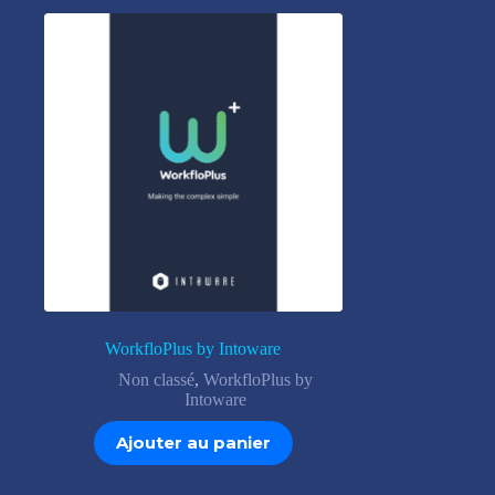
WorkfloPlus by Intoware
Non classé
,
WorkfloPlus by
Intoware
Ajouter au panier