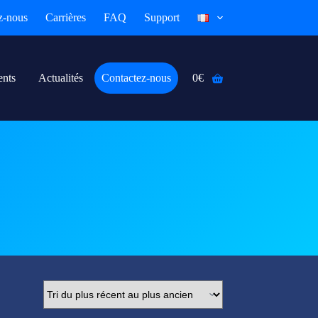
z-nous
Carrières
FAQ
Support
ents
Actualités
Contactez-nous
0
€
Panier
d’achat