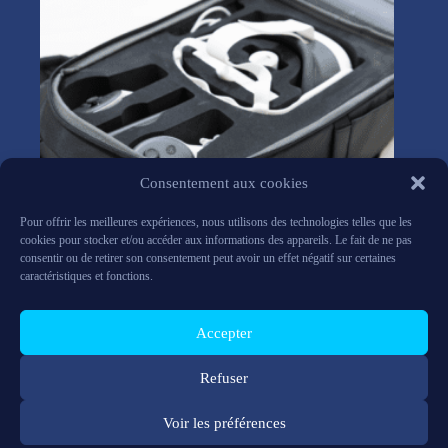
Consentement aux cookies
Pour offrir les meilleures expériences, nous utilisons des technologies telles que les
cookies pour stocker et/ou accéder aux informations des appareils. Le fait de ne pas
consentir ou de retirer son consentement peut avoir un effet négatif sur certaines
caractéristiques et fonctions.
HoloBackPack Meta Quest 3
Accepter
1,275
€
HT
Synergiz HoloBackPack
Refuser
Voir les préférences
Contactez-nous
FAQ
Politique de cookies