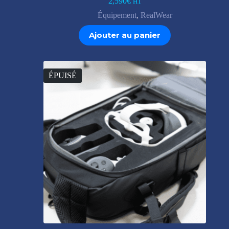
2,590
€
HT
Équipement
,
RealWear
Ajouter au panier
ÉPUISÉ