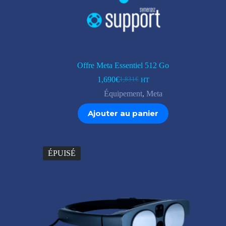
Offre Meta Essentiel 512 Go
1,690
€
1,831
€
HT
Le
Le
prix
prix
Équipement
,
Meta
initial
actuel
était :
est :
Ajouter au panier
1,831€.
1,690€.
ÉPUISÉ