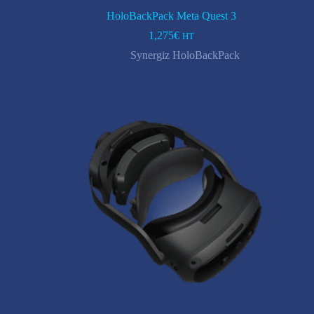
HoloBackPack Meta Quest 3
1,275
€
HT
Synergiz HoloBackPack