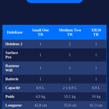
Small One
Medium Two
XR10
HoloKase
TR
TR
TR
Hololens 2
1
2
1
Surface
1
1
1
Pro
Routeur
1
1
1
Wifi
Batterie
1
1
1
Capacité
0,9 L
2 x 0,9 L
0,9 L
Poids
4,9 kg
10,1 kg
10 kg
Longueur
42,8 cm
55,9 cm
61,3 cm