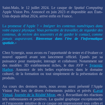
Saint-Malo, le 12 juillet 2024. Le casque de
Spatial Computing
Apple Vision Pro. Annoncé en juin 2023 et disponible aux États-
Unis depuis début 2024, arrive enfin en France.
La promesse d’Apple ? «
Intégrer les contenus numériques dans
votre espace physique
.
Vous permettre de travailler, de regarder des
contenus, de revivre des souvenirs et de garder le contact, comme
jamais auparavant
.
Bienvenue dans l’ère de l’informatique
spatiale.
«
Chez Synergiz, nous avons eu l’opportunité de tester et d’évaluer ce
nouvel appareil avant son lancement officiel. Epatés par sa
puissance pour manipuler, interagir et collaborer. Notamment sur
des modèles 3D extrêmement riches, le duo AVP +
Synergiz
Harbor
. Annonce de très belles expériences dans le domaine
culturel, de la formation ou tout simplement de la présentation de
produits.
Au cours des derniers mois, nous avons aussi présenté l’Apple
Vision Pro lors de divers événements publics et privés (
Laval
Virtual
,
Journée de la Réalité Mixte
, etc.). Recueillant des réactions
très enthousiastes et positives. La qualité graphique exceptionnelle
et l’ergonomie intuitive de ce casque ont impressionné tous celles et